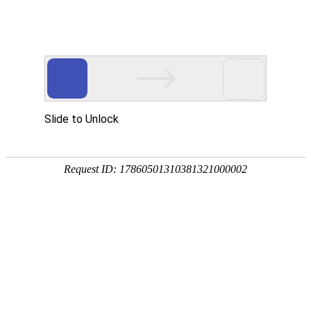
18107582269
用真实的案例说话
维讯网络展示的每一个网站建设案例、微信小程序案例，网络推广
案例，都是我们的团队用心服务的成果。
快捷栏目导航