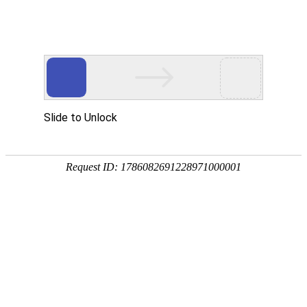
18107582269
用真实的案例说话
维讯网络展示的每一个网站建设案例、微信小程序案例，网络推广
案例，都是我们的团队用心服务的成果。
快捷栏目导航