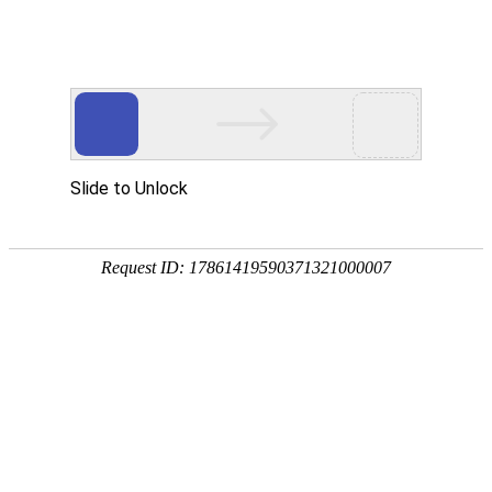
18107582269
用真实的案例说话
维讯网络展示的每一个网站建设案例、微信小程序案例，网络推广
案例，都是我们的团队用心服务的成果。
快捷栏目导航