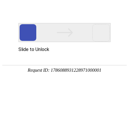
18107582269
用真实的案例说话
维讯网络展示的每一个网站建设案例、微信小程序案例，网络推广
案例，都是我们的团队用心服务的成果。
快捷栏目导航