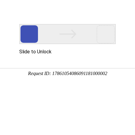
多客营销宝
首页
建站模板
网站建设
移动开发
用真实的案例说话
建设案例、微信小程序案例，网络推广案例，都是