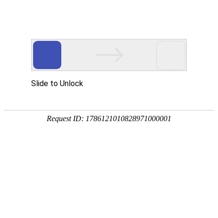
18107582269
用真实的案例说话
维讯网络展示的每一个网站建设案例、微信小程序案例，网络推广
案例，都是我们的团队用心服务的成果。
快捷栏目导航