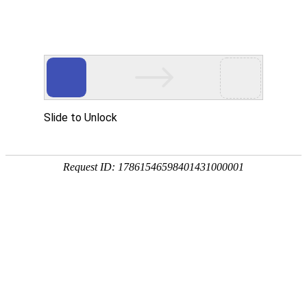
18107582269
用真实的案例说话
维讯网络展示的每一个网站建设案例、微信小程序案例，网络推广
案例，都是我们的团队用心服务的成果。
快捷栏目导航