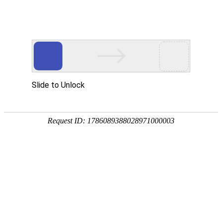
18107582269
用真实的案例说话
维讯网络展示的每一个网站建设案例、微信小程序案例，网络推广
案例，都是我们的团队用心服务的成果。
快捷栏目导航